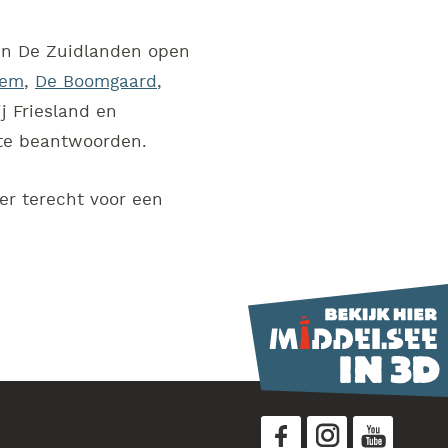
en De Zuidlanden open
iem
,
De Boomgaard
,
j Friesland en
 te beantwoorden.
er terecht voor een