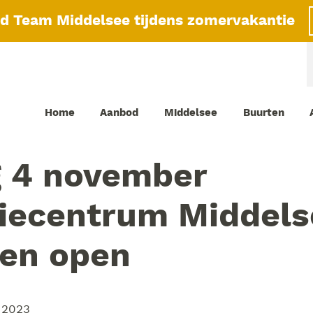
id Team Middelsee tijdens zomervakantie
Home
Aanbod
Middelsee
Buurten
g 4 november
iecentrum Middels
den open
 2023