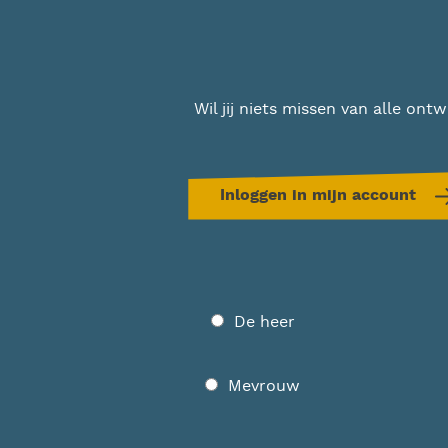
Wil jij niets missen van alle on
Inloggen in mijn account
Geslacht
De heer
Mevrouw