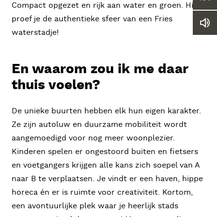
Ver
Compact opgezet en rijk aan water en groen. Hier
of
proef je de authentieke sfeer van een Fries
ver
Le
he
waterstadje!
we
let
vo
En waarom zou ik me daar
thuis voelen?
De unieke buurten hebben elk hun eigen karakter.
Ze zijn autoluw en duurzame mobiliteit wordt
aangemoedigd voor nog meer woonplezier.
Kinderen spelen er ongestoord buiten en fietsers
en voetgangers krijgen alle kans zich soepel van A
naar B te verplaatsen. Je vindt er een haven, hippe
horeca én er is ruimte voor creativiteit. Kortom,
een avontuurlijke plek waar je heerlijk stads