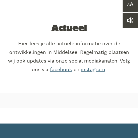
Ver
of
ver
Le
he
Actueel
we
let
vo
Hier lees je alle actuele informatie over de
ontwikkelingen in Middelsee. Regelmatig plaatsen
wij ook updates via onze social mediakanalen. Volg
ons via
facebook
en
instagram
.