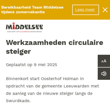
Menu
Bereikbaarheid Team Middelsee
Lees meer
tijdens zomervakantie
Werkzaamheden circulaire
steiger
Ver
Geplaatst op
9 mei 2025
of
ver
Le
he
Binnenkort start Oosterhof Holman in
we
let
vo
opdracht van de gemeente Leeuwarden met
de aanleg van de nieuwe steiger langs de
Swurdkade.