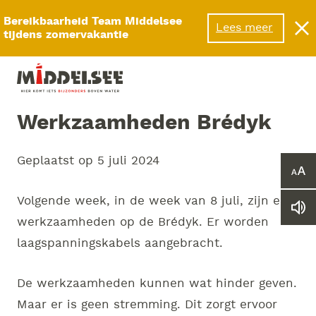
Menu
Bereikbaarheid Team Middelsee
Lees meer
tijdens zomervakantie
Werkzaamheden Brédyk
Geplaatst op
5 juli 2024
Ver
of
Volgende week, in de week van 8 juli, zijn er
ver
Le
he
werkzaamheden op de Brédyk. Er worden
we
let
vo
laagspanningskabels aangebracht.
De werkzaamheden kunnen wat hinder geven.
Maar er is geen stremming. Dit zorgt ervoor