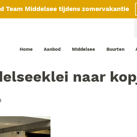
id Team Middelsee tijdens zomervakantie
Home
Aanbod
Middelsee
Buurten
elseeklei naar kop
4