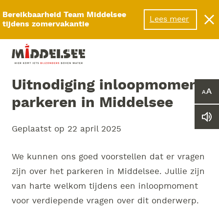
Menu
Bereikbaarheid Team Middelsee
Lees meer
tijdens zomervakantie
Uitnodiging inloopmoment
Ver
parkeren in Middelsee
of
ver
Le
he
Geplaatst op
22 april 2025
we
let
vo
We kunnen ons goed voorstellen dat er vragen
zijn over het parkeren in Middelsee. Jullie zijn
van harte welkom tijdens een inloopmoment
voor verdiepende vragen over dit onderwerp.