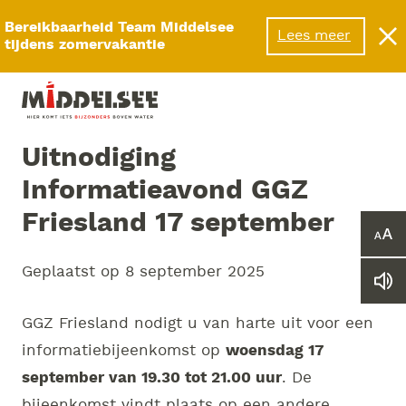
Menu
Bereikbaarheid Team Middelsee
Lees meer
tijdens zomervakantie
Uitnodiging
Informatieavond GGZ
Friesland 17 september
Ver
of
Geplaatst op
8 september 2025
ver
Le
he
we
let
vo
GGZ Friesland nodigt u van harte uit voor een
informatiebijeenkomst op
woensdag 17
september van 19.30 tot 21.00 uur
. De
bijeenkomst vindt plaats op een andere