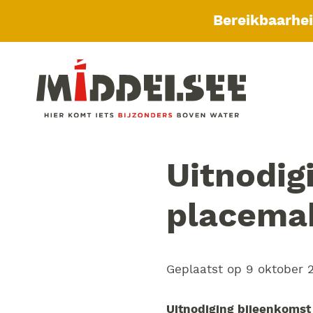
Bereikbaarhe
Uitnodig
placemak
Geplaatst op
9 oktober 
Uitnodiging bijeenkomst