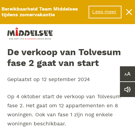
Menu
Bereikbaarheid Team Middelsee
Lees meer
tijdens zomervakantie
De verkoop van Tolvesum
fase 2 gaat van start
Ver
Geplaatst op
12 september 2024
of
ver
Le
he
Op 4 oktober start de verkoop van Tolvesum
we
let
vo
fase 2. Het gaat om 12 appartementen en 8
woningen. Ook van fase 1 zijn nog enkele
woningen beschikbaar.