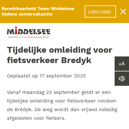
Menu
Bereikbaarheid Team Middelsee
Lees meer
tijdens zomervakantie
Tijdelijke omleiding voor
fietsverkeer Bredyk
Ver
of
Geplaatst op
17 september 2025
ver
Le
he
we
let
vo
Vanaf
maandag 22 september
geldt er een
tijdelijke omleiding voor fietsverkeer rondom
de Brédyk. De weg
wordt dan vrijwel volledig
afgesloten voor fietsers.