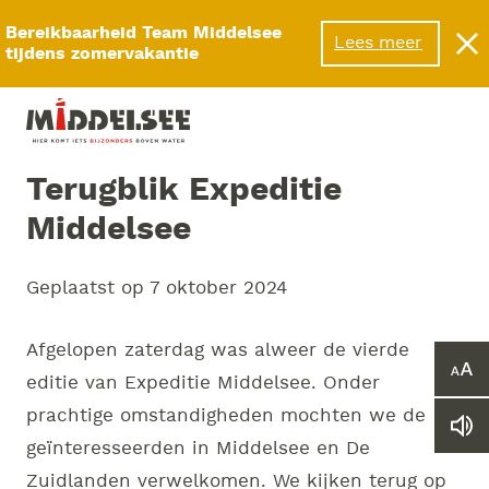
Menu
Bereikbaarheid Team Middelsee
Lees meer
tijdens zomervakantie
Terugblik Expeditie
Middelsee
Geplaatst op
7 oktober 2024
Afgelopen zaterdag was alweer de vierde
Ver
editie van Expeditie Middelsee. Onder
of
prachtige omstandigheden mochten we de
ver
Le
he
geïnteresseerden in Middelsee en De
we
let
vo
Zuidlanden verwelkomen. We kijken terug op