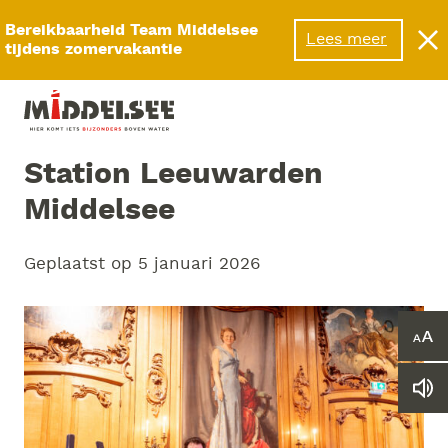
Menu
Bereikbaarheid Team Middelsee
Lees meer
tijdens zomervakantie
Station Leeuwarden
Middelsee
Geplaatst op
5 januari 2026
Ver
of
ver
Le
he
we
let
vo