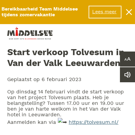
Menu
Bereikbaarheid Team Middelsee
Lees meer
tijdens zomervakantie
Start verkoop Tolvesum in
Van der Valk Leeuwarden
Ver
of
ver
Le
he
Geplaatst op
6 februari 2023
we
let
vo
Op dinsdag 14 februari vindt de start verkoop
van het project Tolvesum plaats. Heb je
belangstelling? Tussen 17.00 uur en 19.00 uur
ben je van harte welkom in het Van der Valk
hotel in Leeuwarden.
Aanmelden kan via
https://tolvesum.nl/