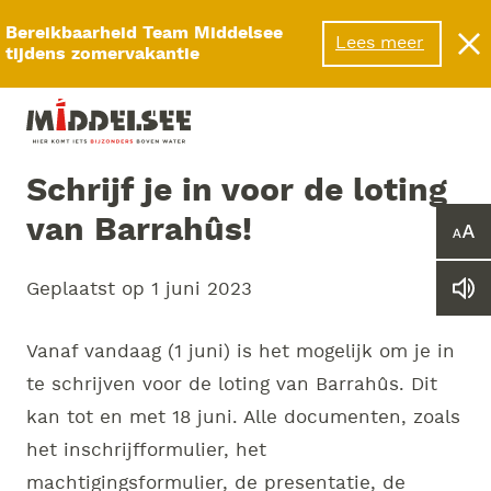
Menu
Bereikbaarheid Team Middelsee
Lees meer
tijdens zomervakantie
Schrijf je in voor de loting
van Barrahûs!
Ver
of
ver
Geplaatst op
1 juni 2023
Le
he
we
let
vo
Vanaf vandaag (1 juni) is het mogelijk om je in
te schrijven voor de loting van Barrahûs. Dit
kan tot en met 18 juni. Alle documenten, zoals
het inschrijfformulier, het
machtigingsformulier, de presentatie, de