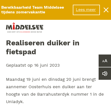
Menu
Bereikbaarheid Team Middelsee
Lees meer
tijdens zomervakantie
Realiseren duiker in
fietspad
Ver
Geplaatst op
16 juni 2023
of
ver
Le
he
Maandag 19 juni en dinsdag 20 juni brengt
we
let
vo
aannemer Oosterhuis een duiker aan ter
hoogte van de Barrahusterdyk nummer 1 in de
Uniadyk.