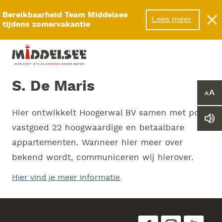
Menu
Bereikbaarheid Team Middelsee
Lees meer
tijdens zomervakantie
S. De Maris
Ver
of
Hier ontwikkelt Hoogerwal BV samen met pc
ver
Le
he
vastgoed 22 hoogwaardige en betaalbare
we
let
vo
appartementen. Wanneer hier meer over
bekend wordt, communiceren wij hierover.
Hier vind je meer informatie
.