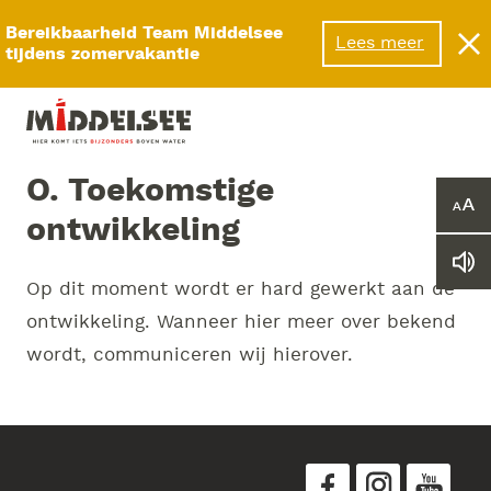
Menu
Bereikbaarheid Team Middelsee
Lees meer
tijdens zomervakantie
O. Toekomstige
Ver
ontwikkeling
of
ver
Le
he
Op dit moment wordt er hard gewerkt aan de
we
let
vo
ontwikkeling. Wanneer hier meer over bekend
wordt, communiceren wij hierover.