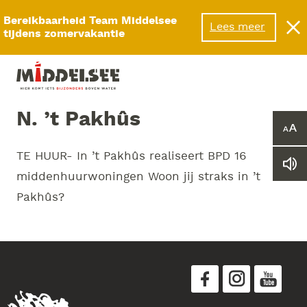
Menu
Bereikbaarheid Team Middelsee
Lees meer
tijdens zomervakantie
N. ’t Pakhûs
Ver
of
TE HUUR- In ’t Pakhûs realiseert BPD 16
ver
Le
he
middenhuurwoningen Woon jij straks in ’t
we
let
vo
Pakhûs?