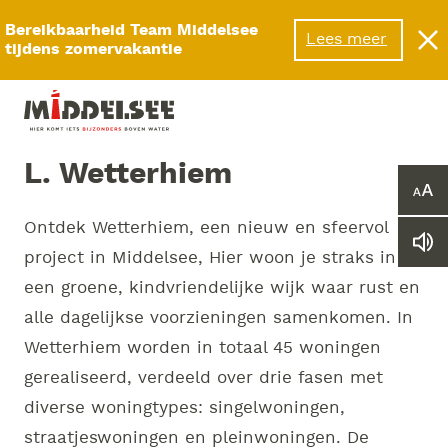
Menu
Bereikbaarheid Team Middelsee
Lees meer
tijdens zomervakantie
L. Wetterhiem
Ver
of
Ontdek Wetterhiem, een nieuw en sfeervol
ver
Le
he
project in Middelsee, Hier woon je straks in
we
let
vo
een groene, kindvriendelijke wijk waar rust en
alle dagelijkse voorzieningen samenkomen. In
Wetterhiem worden in totaal 45 woningen
gerealiseerd, verdeeld over drie fasen met
diverse woningtypes: singelwoningen,
straatjeswoningen en pleinwoningen. De