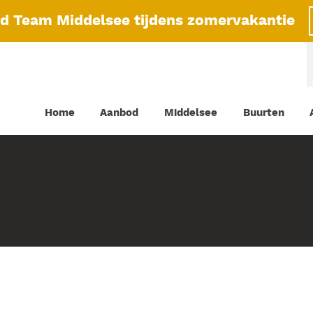
id Team Middelsee tijdens zomervakantie
Home
Aanbod
Middelsee
Buurten