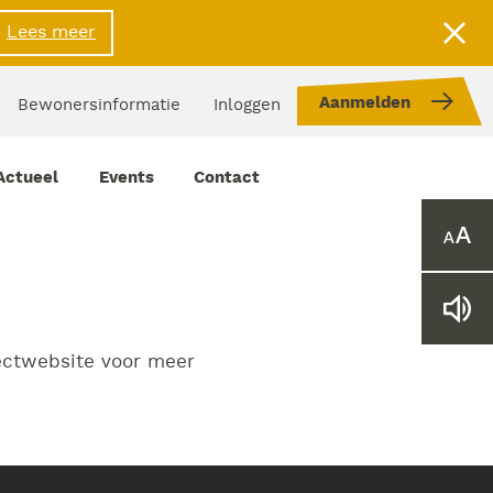
Lees meer
Aanmelden
Bewonersinformatie
Inloggen
Actueel
Events
Contact
Ver
of
verk
het
Lee
lett
web
voo
ectwebsite voor meer