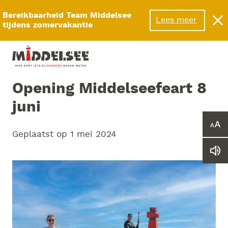
Menu
Bereikbaarheid Team Middelsee
Lees meer
tijdens zomervakantie
Opening Middelseefeart 8
juni
Ver
Geplaatst op
1 mei 2024
of
ver
Le
he
we
let
vo