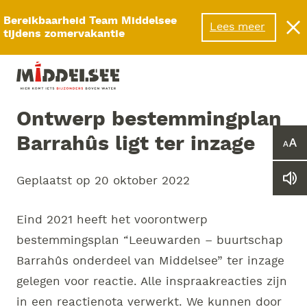
Menu
Bereikbaarheid Team Middelsee
Lees meer
tijdens zomervakantie
Ontwerp bestemmingplan
Barrahûs ligt ter inzage
Ver
of
ver
Geplaatst op
20 oktober 2022
Le
he
we
let
vo
Eind 2021 heeft het voorontwerp
bestemmingsplan “Leeuwarden – buurtschap
Barrahûs onderdeel van Middelsee” ter inzage
gelegen voor reactie. Alle inspraakreacties zijn
in een reactienota verwerkt. We kunnen door