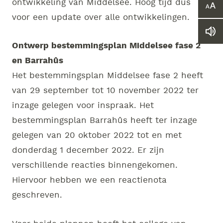
ontwikkeling van Middelsee. Hoog tijd dus
Ver
voor een update over alle ontwikkelingen.
of
ver
Le
he
we
Ontwerp bestemmingsplan Middelsee fase 2
let
vo
en Barrahûs
Het bestemmingsplan Middelsee fase 2 heeft
van 29 september tot 10 november 2022 ter
inzage gelegen voor inspraak. Het
bestemmingsplan Barrahûs heeft ter inzage
gelegen van 20 oktober 2022 tot en met
donderdag 1 december 2022. Er zijn
verschillende reacties binnengekomen.
Hiervoor hebben we een reactienota
geschreven.