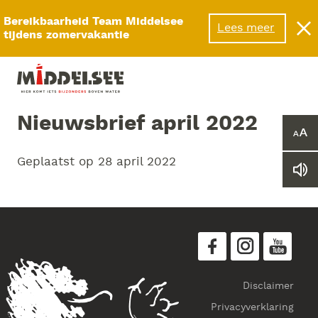
Menu
Bereikbaarheid Team Middelsee
Lees meer
tijdens zomervakantie
Nieuwsbrief april 2022
Ver
of
Geplaatst op
28 april 2022
ver
Le
he
we
let
vo
Disclaimer
Privacyverklaring