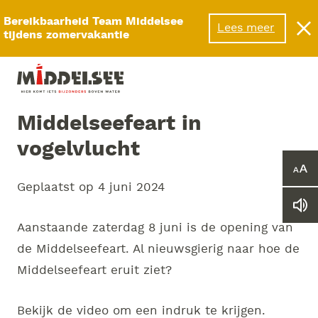
Menu
Bereikbaarheid Team Middelsee
Lees meer
tijdens zomervakantie
Middelseefeart in
vogelvlucht
Ver
of
Geplaatst op
4 juni 2024
ver
Le
he
we
let
Aanstaande zaterdag 8 juni is de opening van
vo
de Middelseefeart. Al nieuwsgierig naar hoe de
Middelseefeart eruit ziet?
Bekijk de video om een indruk te krijgen.