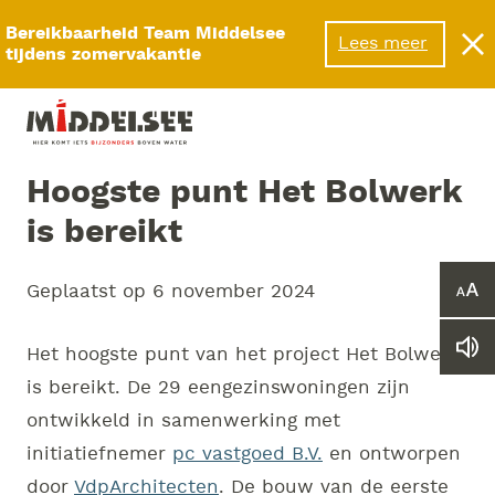
Menu
Bereikbaarheid Team Middelsee
Lees meer
tijdens zomervakantie
Hoogste punt Het Bolwerk
is bereikt
Geplaatst op
6 november 2024
Ver
of
ver
Le
Het hoogste punt van het project Het Bolwerk
he
we
let
is bereikt. De 29 eengezinswoningen zijn
vo
ontwikkeld in samenwerking met
initiatiefnemer
pc vastgoed B.V.
en ontworpen
door
VdpArchitecten
. De bouw van de eerste