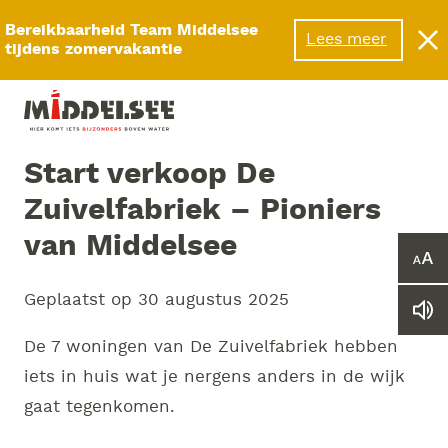
Menu
Bereikbaarheid Team Middelsee
Lees meer
tijdens zomervakantie
Start verkoop De
Zuivelfabriek – Pioniers
van Middelsee
Ver
of
Geplaatst op
30 augustus 2025
ver
Le
he
we
let
De 7 woningen van De Zuivelfabriek hebben
vo
iets in huis wat je nergens anders in de wijk
gaat tegenkomen.