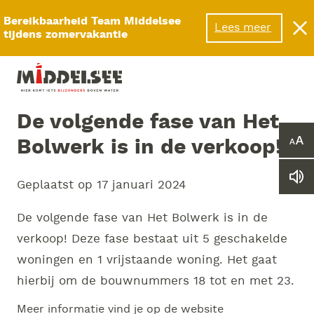
Menu
Bereikbaarheid Team Middelsee
Lees meer
tijdens zomervakantie
De volgende fase van Het
Bolwerk is in de verkoop!
Ver
of
ver
Le
Geplaatst op
17 januari 2024
he
we
let
vo
De volgende fase van Het Bolwerk is in de
verkoop! Deze fase bestaat uit 5 geschakelde
woningen en 1 vrijstaande woning. Het gaat
hierbij om de bouwnummers 18 tot en met 23.
Meer informatie vind je op de website