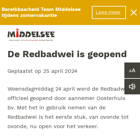
Menu
Bereikbaarheid Team Middelsee
Lees meer
tijdens zomervakantie
De Redbadwei is geopend
Geplaatst op
25 april 2024
Ver
of
ver
Le
Woensdagmiddag 24 april werd de Redbadwei
he
we
let
officieel geopend door aannemer Oosterhuis
vo
bv. Met het in gebruik nemen van de
Redbadwei is het eerste stuk, van ovonde tot
ovonde, nu open voor het verkeer.