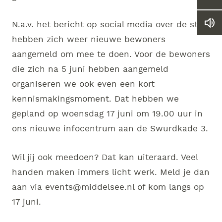
Ver
of
ver
N.a.v. het bericht op social media over de start
Le
he
we
let
hebben zich weer nieuwe bewoners
vo
aangemeld om mee te doen.
Voor de bewoners
die zich na 5 juni hebben aangemeld
organiseren we ook even een kort
kennismakingsmoment. Dat hebben we
gepland op woensdag 17 juni
om 19.00 uur in
ons nieuwe infocentrum aan de Swurdkade 3.
Wil jij ook meedoen? Dat kan uiteraard. Veel
handen maken immers licht werk. Meld je dan
aan via events@middelsee.nl of kom langs op
17 juni.