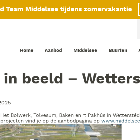
id Team Middelsee tijdens zomervakantie
Home
Aanbod
Middelsee
Buurten
in beeld – Wetter
 2025
Het Bolwerk, Tolvesum, Baken en ’t Pakhûs in Wetterstêd 
 projecten vind je op de aanbodpagina op
www.middelsee.