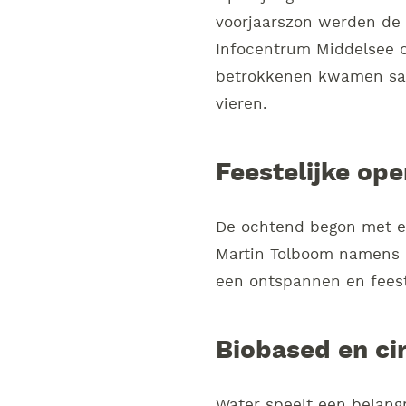
voorjaarszon werden de 
Infocentrum Middelsee o
betrokkenen kwamen same
vieren.
Feestelijke op
De ochtend begon met ee
Martin Tolboom namens O
een ontspannen en feeste
Biobased en cir
Water speelt een belangr