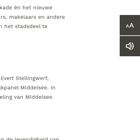
dkade én het nieuwe
ars, makelaars en andere
 het stadsdeel te
Ver
of
verk
het
Lee
lett
web
voo
vert Stellingwerf,
kpanel Middelsee. In
eling van Middelsee.
aan de levendigheid van