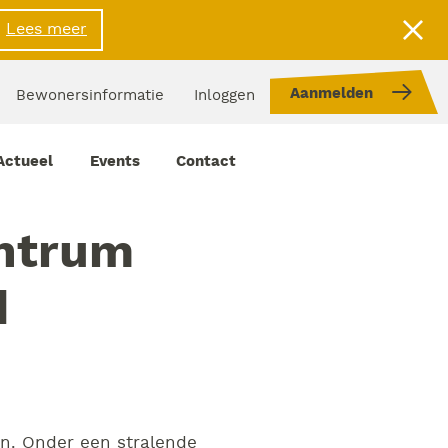
Lees meer
Aanmelden
Bewonersinformatie
Inloggen
Actueel
Events
Contact
entrum
d
en. Onder een stralende