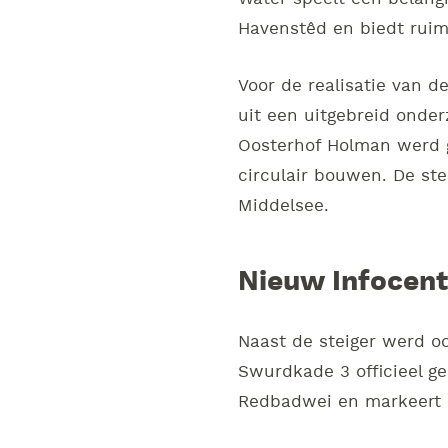
Havenstêd en biedt ruim
Voor de realisatie van d
uit een uitgebreid ond
Oosterhof Holman werd 
circulair bouwen. De st
Middelsee.
Nieuw Infocen
Naast de steiger werd o
Swurdkade 3 officieel ge
Redbadwei en markeert e