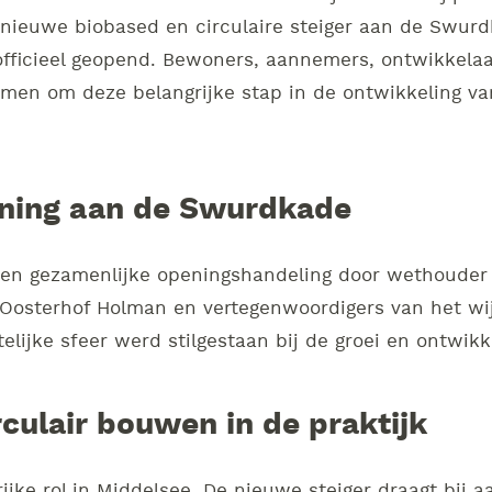
nieuwe biobased en circulaire steiger aan de Swur
fficieel geopend. Bewoners, aannemers, ontwikkela
n om deze belangrijke stap in de ontwikkeling van
ening aan de Swurdkade
n gezamenlijke openingshandeling door wethouder E
osterhof Holman en vertegenwoordigers van het wij
lijke sfeer werd stilgestaan bij de groei en ontwikk
culair bouwen in de praktijk
ijke rol in Middelsee. De nieuwe steiger draagt bij 