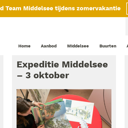
id Team Middelsee tijdens zomervakantie
Home
Aanbod
Middelsee
Buurten
Expeditie Middelsee
– 3 oktober