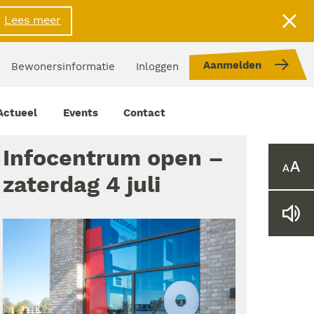
Lees meer
Aanmelden
Bewonersinformatie
Inloggen
Actueel
Events
Contact
Infocentrum open –
Ver
zaterdag 4 juli
of
verk
het
Lee
lett
web
voo