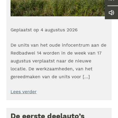
Ver
of
ver
Le
he
we
let
vo
Geplaatst op
4 augustus 2026
De units van het oude infocentrum aan de
Redbadwei 14 worden in de week van 17
augustus verplaatst naar de nieuwe
locatie. De werkzaamheden, van het
gereedmaken van de units voor […]
Lees verder
De eerste deelauto’s