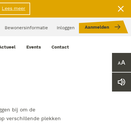
Lees meer
Aanmelden
Bewonersinformatie
Inloggen
Actueel
Events
Contact
Ver
of
verk
het
Lee
lett
web
voo
ggen bij om de
op verschillende plekken