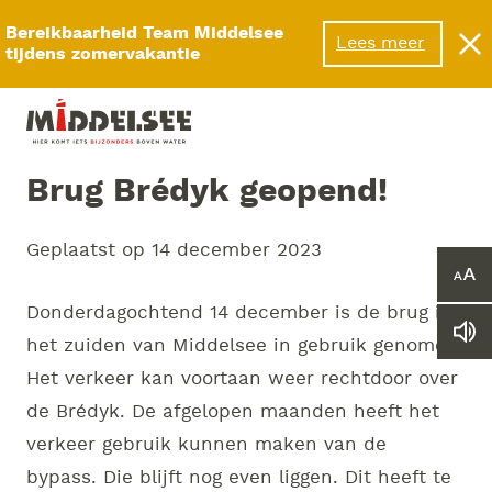
Menu
Bereikbaarheid Team Middelsee
Lees meer
tijdens zomervakantie
Brug Brédyk geopend!
Geplaatst op
14 december 2023
Ver
of
Donderdagochtend 14 december is de brug in
ver
Le
he
het zuiden van Middelsee in gebruik genomen.
we
let
Het verkeer kan voortaan weer rechtdoor over
vo
de Brédyk. De afgelopen maanden heeft het
verkeer gebruik kunnen maken van de
bypass. Die blijft nog even liggen. Dit heeft te