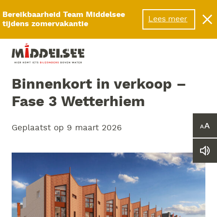
Menu
Bereikbaarheid Team Middelsee
Lees meer
tijdens zomervakantie
Binnenkort in verkoop –
Fase 3 Wetterhiem
Geplaatst op
9 maart 2026
Ver
of
ver
Le
he
we
let
vo