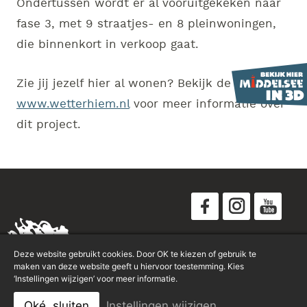
Ondertussen wordt er al vooruitgekeken naar
fase 3, met 9 straatjes- en 8 pleinwoningen,
die binnenkort in verkoop gaat.
Zie jij jezelf hier al wonen? Bekijk de website
www.wetterhiem.nl
voor meer informatie over
dit project.
Disclaimer
Deze website gebruikt cookies. Door OK te kiezen of gebruik te
Privacyverklaring
maken van deze website geeft u hiervoor toestemming. Kies
‘Instellingen wijzigen’ voor meer informatie.
Sitemap
Oké, sluiten
Instellingen wijzigen