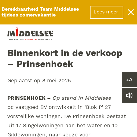
Menu
Bereikbaarheid Team Middelsee
Lees meer
tijdens zomervakantie
Binnenkort in de verkoop
– Prinsenhoek
Geplaatst op
8 mei 2025
Ver
of
ver
Le
PRINSENHOEK –
Op stand in Middelsee
he
we
let
pc vastgoed BV ontwikkelt in ‘Blok P’ 27
vo
vorstelijke woningen. De Prinsenhoek bestaat
uit 17 Singelwoningen aan het water en 10
Gildewoningen, naar keuze voor