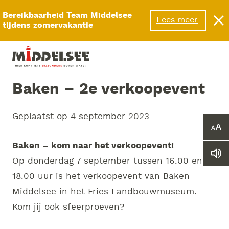
Menu
Bereikbaarheid Team Middelsee
Lees meer
tijdens zomervakantie
Baken – 2e verkoopevent
Geplaatst op
4 september 2023
Ver
of
Baken – kom naar het verkoopevent!
ver
Le
he
Op donderdag 7 september tussen 16.00 en
we
let
18.00 uur is het verkoopevent van Baken
vo
Middelsee in het Fries Landbouwmuseum.
Kom jij ook sfeerproeven?