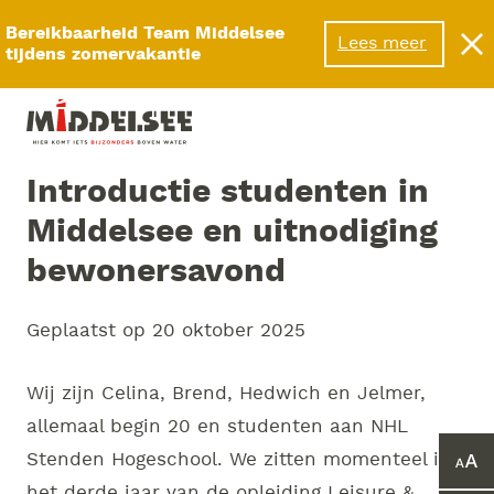
Menu
Bereikbaarheid Team Middelsee
Lees meer
tijdens zomervakantie
Introductie studenten in
Middelsee en uitnodiging
bewonersavond
Geplaatst op
20 oktober 2025
Wij zijn Celina, Brend, Hedwich en Jelmer,
allemaal begin 20 en studenten aan NHL
Stenden Hogeschool. We zitten momenteel in
Ver
of
het derde jaar van de opleiding Leisure &