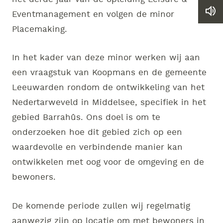
ver
Eventmanagement en volgen de minor
Le
he
we
let
Placemaking.
vo
In het kader van deze minor werken wij aan
een vraagstuk van Koopmans en de gemeente
Leeuwarden rondom de ontwikkeling van het
Nedertarweveld in Middelsee, specifiek in het
gebied Barrahûs. Ons doel is om te
onderzoeken hoe dit gebied zich op een
waardevolle en verbindende manier kan
ontwikkelen met oog voor de omgeving en de
bewoners.
De komende periode zullen wij regelmatig
aanwezig zijn op locatie om met bewoners in