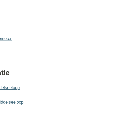
ometer
tie
delseeloop
iddelseeloop