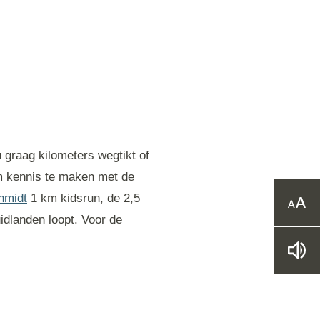
 graag kilometers wegtikt of
om kennis te maken met de
hmidt
1 km kidsrun, de 2,5
Verg
idlanden loopt. Voor de
of
verk
het
Lee
lett
webs
voor